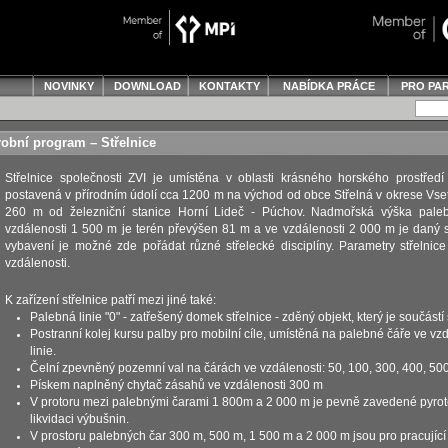
NOVINKY
DOWNLOAD
KONTAKTY
NABÍDKA PRÁCE
PRO PA
obní program – Střelnice
Střelnice společnosti ZVI je umístěna v oblasti krásného horského prostřed
postavená v přírodním údolí cca 1200 m na východ od obce Střelná v okrese Vsetí
260 m od železniční stanice Horní Lideč - Púchov. Nadmořská výška paleb
vzdálenosti 1 500 m je terén převýšen 81 m a ve vzdálenosti 2 000 m je daný 
vybavení je možné zde pořádat různé střelecké disciplíny. Parametry střelnice
vzdálenosti.
K zařízení střelnice patří mezi jiné také:
Palebná linie "0" - zatřešený domek střelnice - zděný objekt, který je součástí 
Postranní kolej kursu palby pro mobilní cíle, umístěná na palebné čáře ve v
linie.
Čelní zpevněný pozemní val na čárách ve vzdálenosti: 50, 100, 300, 400, 50
Pískem naplněný chytač zásahů ve vzdálenosti 300 m
V protoru mezi palebnými čarami 1 800m a 2 000 m je pevně zavedené pyrot
likvidaci výbušnin.
V prostoru palebných čar 300 m, 500 m, 1 500 m a 2 000 m jsou pro pracujíc