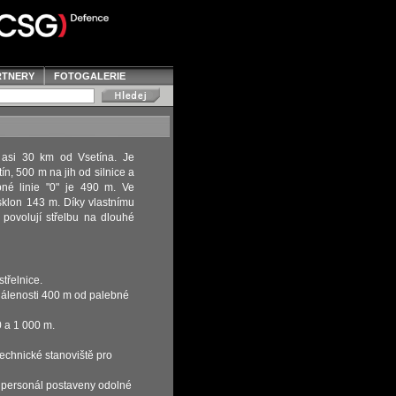
RTNERY
FOTOGALERIE
í asi 30 km od Vsetína. Je
n, 500 m na jih od silnice a
né linie "0" je 490 m. Ve
sklon 143 m. Díky vlastnímu
 povolují střelbu na dlouhé
střelnice.
zdálenosti 400 m od palebné
0 a 1 000 m.
echnické stanoviště pro
í personál postaveny odolné