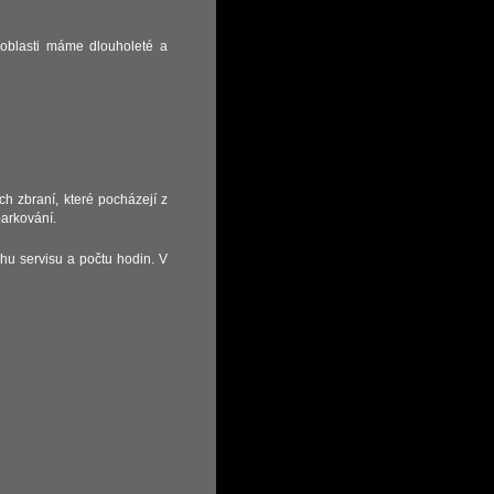
 oblasti máme dlouholeté a
ch zbraní, které pocházejí z
parkování.
hu servisu a počtu hodin. V