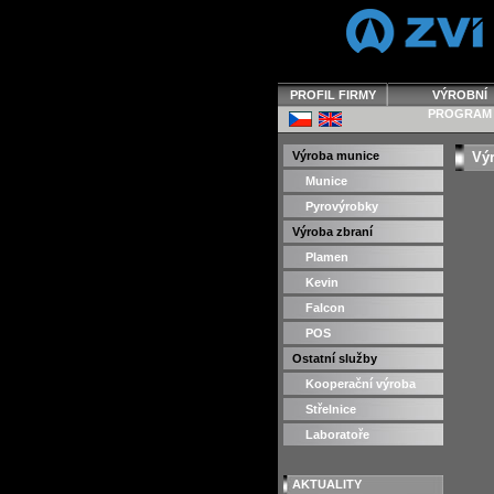
PROFIL FIRMY
VÝROBNÍ
PROGRAM
Výroba munice
Výr
Munice
Pyrovýrobky
Výroba zbraní
Plamen
Kevin
Falcon
POS
Ostatní služby
Kooperační výroba
Střelnice
Laboratoře
AKTUALITY