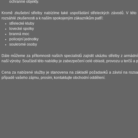
ochranné objekty.
Kromě zkušební střelby nabízíme také uspořádání střeleckých závodů. V této
rozsáhlé zkušenosti a k naším spokojeným zákazníkům patří:
střelecké kluby
lovecké spolky
branná moc
policejní jednotky
soukromé osoby
Dále můžeme za přítomnosti našich specialistů zajistit ukázku střelby z armádní
naší výroby. Součástí této nabídky je zabezpečení celé oblasti, provozu u terčů a 
Cena za nabízené služby je stanovena na základě požadavků a závisí na rozsa
případě vašeho zájmu, prosím, kontaktujte obchodní oddělení.